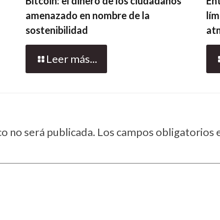
Bitcoin: el dinero de los ciudadanos
En
amenazado en nombre de la
lím
sostenibilidad
at
Leer más...
co no será publicada.
Los campos obligatorios