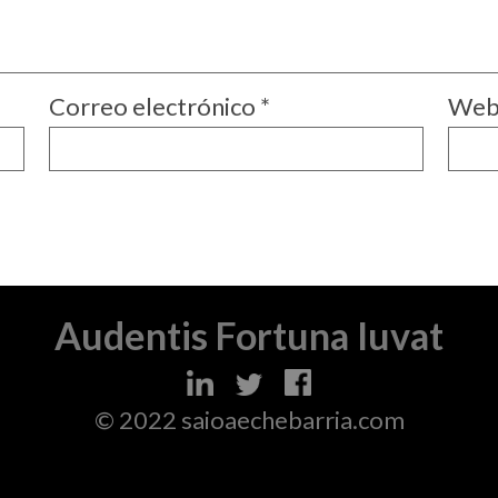
Correo electrónico
*
We
Audentis Fortuna Iuvat
© 2022 saioaechebarria.com