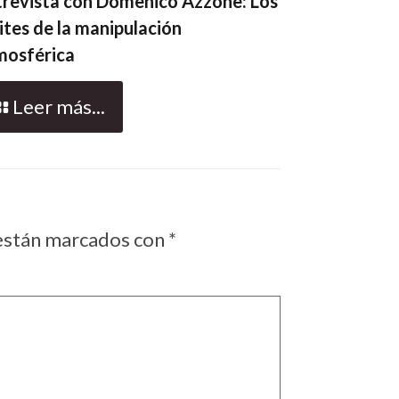
trevista con Domenico Azzone: Los
ites de la manipulación
mosférica
Leer más...
 están marcados con
*