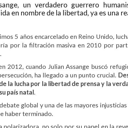
ange, un verdadero guerrero humanis
vida en nombre de
la
libertad, ya
es una re
timos 5 años encarcelado en Reino Unido, lucha
quería por la filtración masiva en 2010 por 
.
en 2012, cuando Julian Assange buscó refugi
ersecución, ha llegado a un punto crucial.
Des
de la lucha por la libertad de prensa y la ver
su país natal
.
debate global y una de las mayores injusticias 
 de haber terminado.
a polarizadora, no solo por su papel en la rev