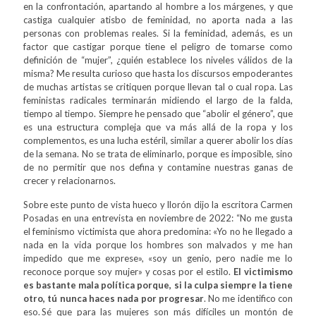
en la confrontación, apartando al hombre a los márgenes, y que
castiga cualquier atisbo de feminidad, no aporta nada a las
personas con problemas reales. Si la feminidad, además, es un
factor que castigar porque tiene el peligro de tomarse como
definición de “mujer”, ¿quién establece los niveles válidos de la
misma? Me resulta curioso que hasta los discursos empoderantes
de muchas artistas se critiquen porque llevan tal o cual ropa. Las
feministas radicales terminarán midiendo el largo de la falda,
tiempo al tiempo. Siempre he pensado que “abolir el género”, que
es una estructura compleja que va más allá de la ropa y los
complementos, es una lucha estéril, similar a querer abolir los días
de la semana. No se trata de eliminarlo, porque es imposible, sino
de no permitir que nos defina y contamine nuestras ganas de
crecer y relacionarnos.
Sobre este punto de vista hueco y llorón dijo la escritora Carmen
Posadas en una entrevista en noviembre de 2022: “No me gusta
el feminismo victimista que ahora predomina: «Yo no he llegado a
nada en la vida porque los hombres son malvados y me han
impedido que me exprese», «soy un genio, pero nadie me lo
reconoce porque soy mujer» y cosas por el estilo.
El victimismo
es bastante mala política porque, si la culpa siempre la tiene
otro, tú nunca haces nada por progresar
. No me identifico con
eso.
Sé que para las mujeres son más difíciles un montón de