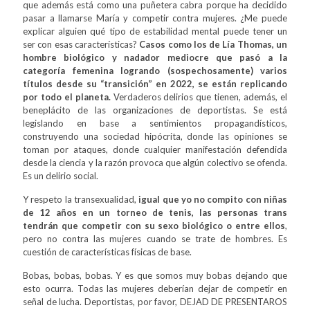
que además está como una puñetera cabra porque ha decidido
pasar a llamarse María y competir contra mujeres. ¿Me puede
explicar alguien qué tipo de estabilidad mental puede tener un
ser con esas características?
Casos como los de Lía Thomas, un
hombre biológico y nadador mediocre que pasó a la
categoría femenina logrando (sospechosamente) varios
títulos desde su “transición” en 2022, se están replicando
por todo el planeta.
Verdaderos delirios que tienen, además, el
beneplácito de las organizaciones de deportistas. Se está
legislando en base a sentimientos propagandísticos,
construyendo una sociedad hipócrita, donde las opiniones se
toman por ataques, donde cualquier manifestación defendida
desde la ciencia y la razón provoca que algún colectivo se ofenda.
Es un delirio social.
Y respeto la transexualidad,
igual que yo no compito con niñas
de 12 años en un torneo de tenis, las personas trans
tendrán que competir con su sexo biológico o entre ellos
,
pero no contra las mujeres cuando se trate de hombres. Es
cuestión de características físicas de base.
Bobas, bobas, bobas. Y es que somos muy bobas dejando que
esto ocurra. Todas las mujeres deberían dejar de competir en
señal de lucha. Deportistas, por favor, DEJAD DE PRESENTAROS