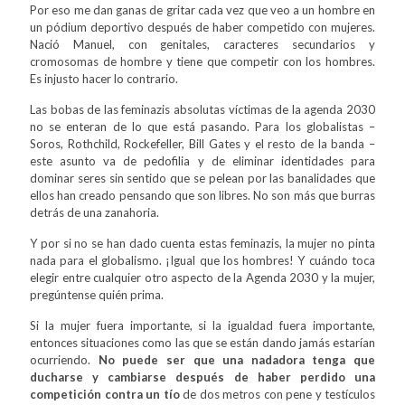
Por eso me dan ganas de gritar cada vez que veo a un hombre en
un pódium deportivo después de haber competido con mujeres.
Nació Manuel, con genitales, caracteres secundarios y
cromosomas de hombre y tiene que competir con los hombres.
Es injusto hacer lo contrario.
Las bobas de las feminazis absolutas víctimas de la agenda 2030
no se enteran de lo que está pasando. Para los globalistas –
Soros, Rothchild, Rockefeller, Bill Gates y el resto de la banda –
este asunto va de pedofilia y de eliminar identidades para
dominar seres sin sentido que se pelean por las banalidades que
ellos han creado pensando que son libres. No son más que burras
detrás de una zanahoria.
Y por si no se han dado cuenta estas feminazis, la mujer no pinta
nada para el globalismo. ¡Igual que los hombres! Y cuándo toca
elegir entre cualquier otro aspecto de la Agenda 2030 y la mujer,
pregúntense quién prima.
Si la mujer fuera importante, si la igualdad fuera importante,
entonces situaciones como las que se están dando jamás estarían
ocurriendo.
No puede ser que una nadadora tenga que
ducharse y cambiarse después de haber perdido una
competición contra un tío
de dos metros con pene y testículos