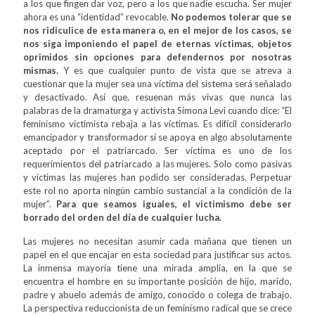
a los que fingen dar voz, pero a los que nadie escucha. Ser mujer
ahora es una “identidad” revocable.
No podemos tolerar que se
nos ridiculice de esta manera o, en el mejor de los casos, se
nos siga imponiendo el papel de eternas víctimas, objetos
oprimidos sin opciones para defendernos por nosotras
mismas.
Y es que cualquier punto de vista que se atreva a
cuestionar que la mujer sea una víctima del sistema será señalado
y desactivado. Así que, resuenan más vivas que nunca las
palabras de la dramaturga y activista Simona Levi cuando dice: “El
feminismo victimista rebaja a las víctimas. Es difícil considerarlo
emancipador y transformador si se apoya en algo absolutamente
aceptado por el patriarcado. Ser víctima es uno de los
requerimientos del patriarcado a las mujeres. Solo como pasivas
y víctimas las mujeres han podido ser consideradas. Perpetuar
este rol no aporta ningún cambio sustancial a la condición de la
mujer”.
Para que seamos iguales, el victimismo debe ser
borrado del orden del día de cualquier lucha.
Las mujeres no necesitan asumir cada mañana que tienen un
papel en el que encajar en esta sociedad para justificar sus actos.
La inmensa mayoría tiene una mirada amplia, en la que se
encuentra el hombre en su importante posición de hijo, marido,
padre y abuelo además de amigo, conocido o colega de trabajo.
La perspectiva reduccionista de un feminismo radical que se crece