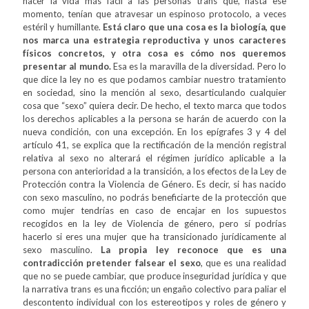
hacer la vida más fácil a las personas trans que, hasta ese
momento, tenían que atravesar un espinoso protocolo, a veces
estéril y humillante.
Está claro que una cosa es la biología, que
nos marca una estrategia reproductiva y unos caracteres
físicos concretos, y otra cosa es cómo nos queremos
presentar al mundo.
Esa es la maravilla de la diversidad. Pero lo
que dice la ley no es que podamos cambiar nuestro tratamiento
en sociedad, sino la mención al sexo, desarticulando cualquier
cosa que “sexo” quiera decir. De hecho, el texto marca que todos
los derechos aplicables a la persona se harán de acuerdo con la
nueva condición, con una excepción. En los epígrafes 3 y 4 del
artículo 41, se explica que la rectificación de la mención registral
relativa al sexo no alterará el régimen jurídico aplicable a la
persona con anterioridad a la transición, a los efectos de la Ley de
Protección contra la Violencia de Género. Es decir, si has nacido
con sexo masculino, no podrás beneficiarte de la protección que
como mujer tendrías en caso de encajar en los supuestos
recogidos en la ley de Violencia de género, pero sí podrías
hacerlo si eres una mujer que ha transicionado jurídicamente al
sexo masculino.
La propia ley reconoce que es una
contradicción pretender falsear el sexo
, que es una realidad
que no se puede cambiar, que produce inseguridad jurídica y que
la narrativa trans es una ficción; un engaño colectivo para paliar el
descontento individual con los estereotipos y roles de género y