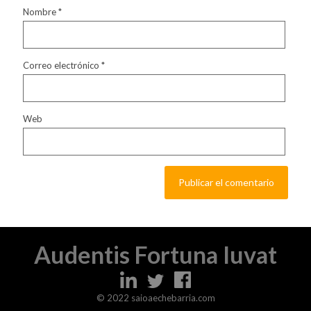
Nombre
*
Correo electrónico
*
Web
Audentis Fortuna Iuvat
© 2022 saioaechebarria.com