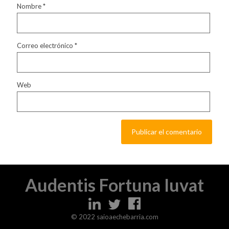
Nombre
*
Correo electrónico
*
Web
Audentis Fortuna Iuvat
© 2022 saioaechebarria.com