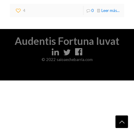
4
0
Leer más...
Audentis Fortuna Iuvat
© 2022 saioaechebarria.com