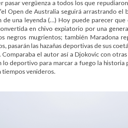
er pasar vergüenza a todos los que repudiaron
“el Open de Australia seguirá arrastrando el
ón de una leyenda (…) Hoy puede parecer que 
convertida en chivo expiatorio por una gener
os negros mugrientos; también Maradona rep
os, pasarán las hazañas deportivas de sus coet
. Comparaba el autor así a Djokovic con otra
lo deportivo para marcar a fuego la historia p
 tiempos venideros.