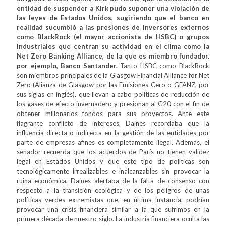
entidad de suspender a Kirk pudo suponer una violación de
las leyes de Estados Unidos, sugiriendo que el banco en
realidad sucumbió a las presiones de inversores externos
como BlackRock (el mayor accionista de HSBC) o grupos
industriales que centran su actividad en el clima como la
Net Zero Banking Alliance, de la que es miembro fundador,
por ejemplo, Banco Santander.
Tanto HSBC como BlackRock
son miembros principales de la Glasgow Financial Alliance for Net
Zero (Alianza de Glasgow por las Emisiones Cero o GFANZ, por
sus siglas en inglés), que llevan a cabo políticas de reducción de
los gases de efecto invernadero y presionan al G20 con el fin de
obtener millonarios fondos para sus proyectos. Ante este
flagrante conflicto de intereses, Daines recordaba que la
influencia directa o indirecta en la gestión de las entidades por
parte de empresas afines es completamente ilegal. Además, el
senador recuerda que los acuerdos de París no tienen validez
legal en Estados Unidos y que este tipo de políticas son
tecnológicamente irrealizables e inalcanzables sin provocar la
ruina económica. Daines alertaba de la falta de consenso con
respecto a la transición ecológica y de los peligros de unas
políticas verdes extremistas que, en última instancia, podrían
provocar una crisis financiera similar a la que sufrimos en la
primera década de nuestro siglo. La industria financiera oculta las