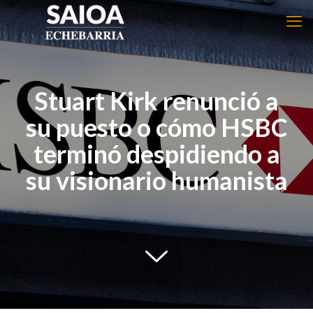
Stuart Kirk renunció a
su puesto o cómo HSBC
terminó despidiendo a
su visionario humanista