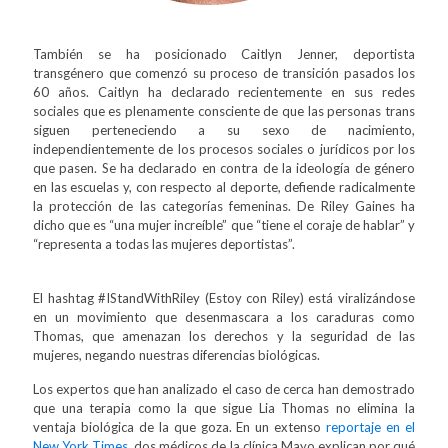
También se ha posicionado Caitlyn Jenner, deportista
transgénero que comenzó su proceso de transición pasados los
60 años. Caitlyn ha declarado recientemente en sus redes
sociales que es plenamente consciente de que las personas trans
siguen perteneciendo a su sexo de nacimiento,
independientemente de los procesos sociales o jurídicos por los
que pasen. Se ha declarado en contra de la ideología de género
en las escuelas y, con respecto al deporte, defiende radicalmente
la protección de las categorías femeninas. De Riley Gaines ha
dicho que es “una mujer increíble” que “tiene el coraje de hablar” y
“representa a todas las mujeres deportistas”.
El hashtag #IStandWithRiley (Estoy con Riley) está viralizándose
en un movimiento que desenmascara a los caraduras como
Thomas, que amenazan los derechos y la seguridad de las
mujeres, negando nuestras diferencias biológicas.
Los expertos que han analizado el caso de cerca han demostrado
que una terapia como la que sigue Lia Thomas no elimina la
ventaja biológica de la que goza. En un extenso
reportaje en el
New York Times
, dos médicos de la clínica Mayo explican por qué