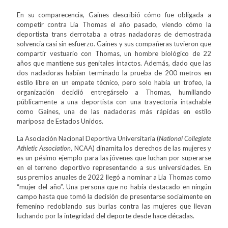
En su comparecencia, Gaines describió cómo fue obligada a
competir contra Lia Thomas el año pasado, viendo cómo la
deportista trans derrotaba a otras nadadoras de demostrada
solvencia casi sin esfuerzo. Gaines y sus compañeras tuvieron que
compartir vestuario con Thomas, un hombre biológico de 22
años que mantiene sus genitales intactos. Además, dado que las
dos nadadoras habían terminado la prueba de 200 metros en
estilo libre en un empate técnico, pero solo había un trofeo, la
organización decidió entregárselo a Thomas, humillando
públicamente a una deportista con una trayectoria intachable
como Gaines, una de las nadadoras más rápidas en estilo
mariposa de Estados Unidos.
La Asociación Nacional Deportiva Universitaria (
National Collegiate
Athletic Association
, NCAA) dinamita los derechos de las mujeres y
es un pésimo ejemplo para las jóvenes que luchan por superarse
en el terreno deportivo representando a sus universidades. En
sus premios anuales de 2022 llegó a nominar a Lia Thomas como
“mujer del año”. Una persona que no había destacado en ningún
campo hasta que tomó la decisión de presentarse socialmente en
femenino redoblando sus burlas contra las mujeres que llevan
luchando por la integridad del deporte desde hace décadas.