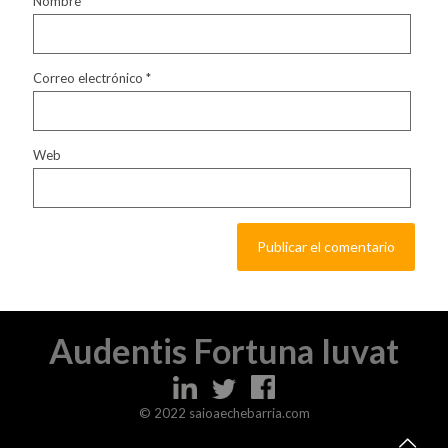
Nombre
*
Correo electrónico
*
Web
Audentis Fortuna Iuvat
© 2022 saioaechebarria.com