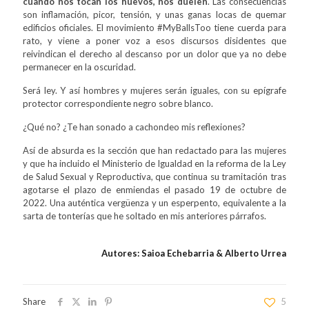
cuando nos tocan los huevos, nos duelen
. Las consecuencias
son inflamación, picor, tensión, y unas ganas locas de quemar
edificios oficiales. El movimiento #MyBallsToo tiene cuerda para
rato, y viene a poner voz a esos discursos disidentes que
reivindican el derecho al descanso por un dolor que ya no debe
permanecer en la oscuridad.
Será ley. Y así hombres y mujeres serán iguales, con su epígrafe
protector correspondiente negro sobre blanco.
¿Qué no? ¿Te han sonado a cachondeo mis reflexiones?
Así de absurda es la sección que han redactado para las mujeres
y que ha incluido el Ministerio de Igualdad en la reforma de la Ley
de Salud Sexual y Reproductiva, que continua su tramitación tras
agotarse el plazo de enmiendas el pasado 19 de octubre de
2022. Una auténtica vergüenza y un esperpento, equivalente a la
sarta de tonterías que he soltado en mis anteriores párrafos.
Autores: Saioa Echebarria & Alberto Urrea
Share
5