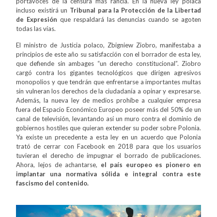
portavoces de la censura más rancia. En la nueva ley polaca
incluso existirá un
Tribunal para la Protección de la Libertad
de Expresión
que respaldará las denuncias cuando se agoten
todas las vías.
El ministro de Justicia polaco, Zbigniew Ziobro, manifestaba a
principios de este año su satisfacción con el borrador de esta ley,
que defiende sin ambages “un derecho constitucional”. Ziobro
cargó contra los gigantes tecnológicos que dirigen agresivos
monopolios y que tendrán que enfrentarse a importantes multas
sin vulneran los derechos de la ciudadanía a opinar y expresarse.
Además, la nueva ley de medios prohíbe a cualquier empresa
fuera del Espacio Económico Europeo poseer más del 50% de un
canal de televisión, levantando así un muro contra el dominio de
gobiernos hostiles que quieran extender su poder sobre Polonia.
Ya existe un precedente a esta ley en un acuerdo que Polonia
trató de cerrar con Facebook en 2018 para que los usuarios
tuvieran el derecho de impugnar el borrado de publicaciones.
Ahora, lejos de achantarse,
el país europeo es pionero en
implantar una normativa sólida e integral contra este
fascismo del contenido.