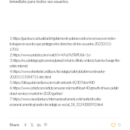
inmediato para todos sus usuarios.
1:
https://gaceta.es/actualidad/el-gobierno-de-polonia-contra-la-censura-en-redes-
trabajan-en-una-ley-que-protegera-los-derechos-de-los-usuarios-20210111-
1705/
2:
https://www.youtube.com/watch?v=KAJy9ySToPU&t=1s/
3:
https://es.cointelegraph.com/explained/what-is-dfinity-a-blockchain-to-change-the-
entire-internet
4:
https://www.elnortedecastilla.es/tecnologia/solid-plataforma-devuelve-
20201113184711-ntrc.html
5:
https://bitsquabi.medium.com/safe-network-82307ebce9d0
6:
https://www.zdnet.com/article/amazon-microsoft-lead-40-growth-of-iaas-public-
cloud-services-market-in-2020-gartner/
7:
https://www.niusdiario.es/internacional/america-del-norte/desafia-
economicamente-grandes-tecnologicas-social_18_3224300092.html
Share
0