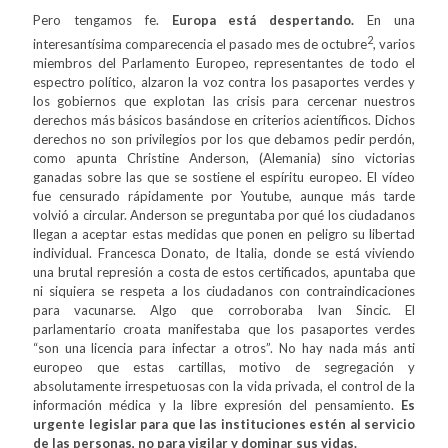
Pero tengamos fe.
Europa está despertando.
En una
2
interesantísima comparecencia el pasado mes de octubre
, varios
miembros del Parlamento Europeo, representantes de todo el
espectro político, alzaron la voz contra los pasaportes verdes y
los gobiernos que explotan las crisis para cercenar nuestros
derechos más básicos basándose en criterios acientíficos. Dichos
derechos no son privilegios por los que debamos pedir perdón,
como apunta Christine Anderson, (Alemania) sino victorias
ganadas sobre las que se sostiene el espíritu europeo. El vídeo
fue censurado rápidamente por Youtube, aunque más tarde
volvió a circular. Anderson se preguntaba por qué los ciudadanos
llegan a aceptar estas medidas que ponen en peligro su libertad
individual. Francesca Donato, de Italia, donde se está viviendo
una brutal represión a costa de estos certificados, apuntaba que
ni siquiera se respeta a los ciudadanos con contraindicaciones
para vacunarse. Algo que corroboraba Ivan Sincic. El
parlamentario croata manifestaba que los pasaportes verdes
“son una licencia para infectar a otros”. No hay nada más anti
europeo que estas cartillas, motivo de segregación y
absolutamente irrespetuosas con la vida privada, el control de la
información médica y la libre expresión del pensamiento.
Es
urgente legislar para que las instituciones estén al servicio
de las personas, no para vigilar y dominar sus vidas.