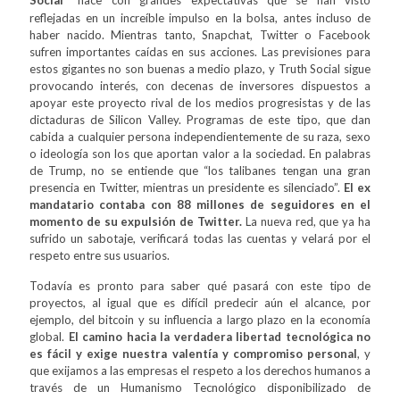
Social
nace con grandes expectativas que se han visto
reflejadas en un increíble impulso en la bolsa, antes incluso de
haber nacido. Mientras tanto, Snapchat, Twitter o Facebook
sufren importantes caídas en sus acciones. Las previsiones para
estos gigantes no son buenas a medio plazo, y Truth Social sigue
provocando interés, con decenas de inversores dispuestos a
apoyar este proyecto rival de los medios progresistas y de las
dictaduras de Silicon Valley. Programas de este tipo, que dan
cabida a cualquier persona independientemente de su raza, sexo
o ideología son los que aportan valor a la sociedad. En palabras
de Trump, no se entiende que “los talibanes tengan una gran
presencia en Twitter, mientras un presidente es silenciado”.
El ex
mandatario contaba con 88 millones de seguidores en el
momento de su expulsión de Twitter.
La nueva red, que ya ha
sufrido un sabotaje, verificará todas las cuentas y velará por el
respeto entre sus usuarios.
Todavía es pronto para saber qué pasará con este tipo de
proyectos, al igual que es difícil predecir aún el alcance, por
ejemplo, del bitcoin y su influencia a largo plazo en la economía
global.
El camino hacia la verdadera libertad tecnológica no
es fácil y exige nuestra valentía y compromiso personal
, y
que exijamos a las empresas el respeto a los derechos humanos a
través de un Humanismo Tecnológico disponibilizado de