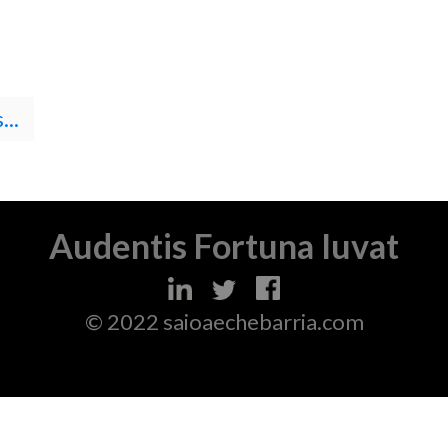
..
Audentis Fortuna Iuvat
© 2022 saioaechebarria.com