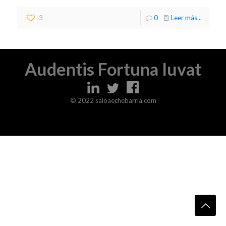
3
0
Leer más...
Audentis Fortuna Iuvat
© 2022 saioaechebarria.com