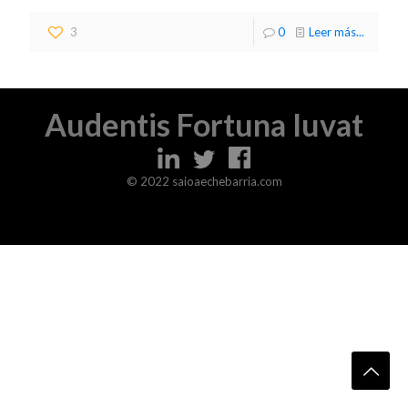
3
0
Leer más...
Audentis Fortuna Iuvat
© 2022 saioaechebarria.com