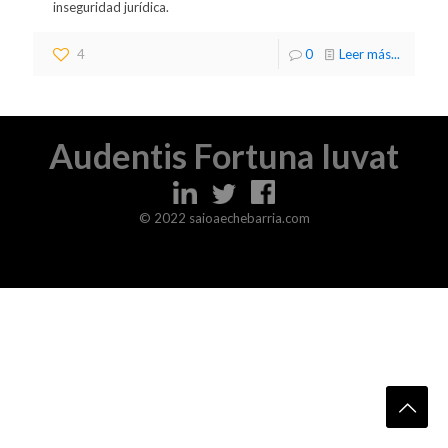
inseguridad jurídica.
4
0
Leer más...
Audentis Fortuna Iuvat
© 2022 saioaechebarria.com