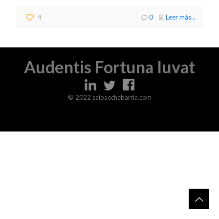
4
0
Leer más...
Audentis Fortuna Iuvat
© 2022 saioaechebarria.com