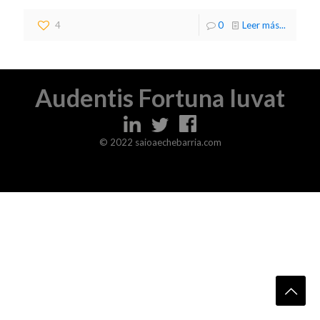
4
0
Leer más...
Audentis Fortuna Iuvat
© 2022 saioaechebarria.com