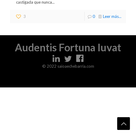
castigada que nunca...
3
0
Leer más...
Audentis Fortuna Iuvat
© 2022 saioaechebarria.com