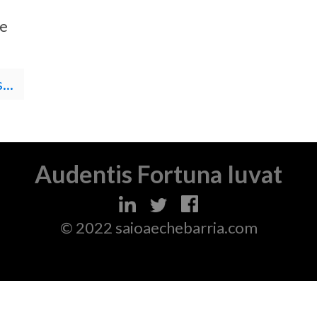
de
..
Audentis Fortuna Iuvat
© 2022 saioaechebarria.com