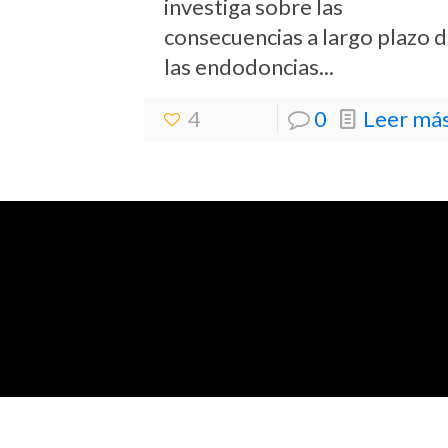
investiga sobre las
consecuencias a largo plazo 
las endodoncias...
4
0
Leer más.