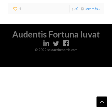
4
0
Leer más...
Audentis Fortuna Iuvat
© 2022 saioaechebarria.com